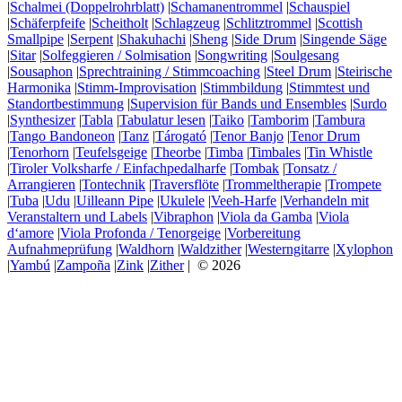
|
Schalmei (Doppelrohrblatt)
|
Schamanentrommel
|
Schauspiel
|
Schäferpfeife
|
Scheitholt
|
Schlagzeug
|
Schlitztrommel
|
Scottish
Smallpipe
|
Serpent
|
Shakuhachi
|
Sheng
|
Side Drum
|
Singende Säge
|
Sitar
|
Solfeggieren / Solmisation
|
Songwriting
|
Soulgesang
|
Sousaphon
|
Sprechtraining / Stimmcoaching
|
Steel Drum
|
Steirische
Harmonika
|
Stimm-Improvisation
|
Stimmbildung
|
Stimmtest und
Standortbestimmung
|
Supervision für Bands und Ensembles
|
Surdo
|
Synthesizer
|
Tabla
|
Tabulatur lesen
|
Taiko
|
Tamborim
|
Tambura
|
Tango Bandoneon
|
Tanz
|
Tárogató
|
Tenor Banjo
|
Tenor Drum
|
Tenorhorn
|
Teufelsgeige
|
Theorbe
|
Timba
|
Timbales
|
Tin Whistle
|
Tiroler Volksharfe / Einfachpedalharfe
|
Tombak
|
Tonsatz /
Arrangieren
|
Tontechnik
|
Traversflöte
|
Trommeltherapie
|
Trompete
|
Tuba
|
Udu
|
Uilleann Pipe
|
Ukulele
|
Veeh-Harfe
|
Verhandeln mit
Veranstaltern und Labels
|
Vibraphon
|
Viola da Gamba
|
Viola
d‘amore
|
Viola Profonda / Tenorgeige
|
Vorbereitung
Aufnahmeprüfung
|
Waldhorn
|
Waldzither
|
Westerngitarre
|
Xylophon
|
Yambú
|
Zampoña
|
Zink
|
Zither
| © 2026