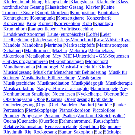
|
Kinderstimmbildung
|
Klangschale
|
Klangstrasse
|
Klarinette
|
Klass.
nordindischer Gesang
|
Klassischer Gesang
|
Klavier
|
Kleine
Trommel / Snare
|
Knopfakkordeon
|
Komposition
|
Kontrabass
|
Kontragitarre
|
Kontrapunkt
|
Konzertgitarre
|
Konzertharfe
|
Konzertina
|
Kora
|
Kornett
|
Korrepetition
|
Koto
|
Kpanlogo
|
Krummhorn
|
Lampenfieber + Auftrittscoaching
|
Landsknechtstrommel
|
Laute (europäische)
|
Löffel
|
Leier
|
Liedbegleitung
|
Liedgesang
|
Liege-Monochord
|
Low Whistle
|
Lyra
|
Mandola
|
Mandoline
|
Marimba
|
Marktsackpfeife
|
Martinstrompete
(Schalmei)
|
Maultrommel
|
Mazhar
|
Melodica
|
Melodiebass-
Akkordeon
|
Metallophon
|
Mey
|
MIDI-Unterricht - GM-Sequenzen
+ Styles programmieren
|
Mikrophonsingen
|
Monochord
|
Mundharmonika
|
Mundorgel
|
Musical-Projekt für Kinder
|
Musicalgesang
|
Musik für Menschen mit Behinderung
|
Musik für
Senioren
|
Musikalische Früherziehung
|
Musikgarten
|
Musikgeschichte
|
Musikmeditation
|
Musikpädagogik
|
Musiktherapie
|
Musikworkshop
|
Nagoya-Harfe / Taishogoto
|
Naturtrompete
|
Ney
|
Northumbrian Smallpipe
|
Noten lesen
|
Nyckelharpa
|
Obertonflöte
|
Obertongesang
|
Oboe
|
Okarina
|
Operngesang
|
Ophikleide
|
Oratoriengesang
|
Orgel
|
Oud
|
Pandeiro
|
Panduri
|
Panflöte
|
Pauke
|
Percussion
|
Pferdekopfgeige
|
Pianoakkordeon
|
Piccoloflöte
|
Pommer
|
Popgesang
|
Posaune
|
Psalter (Zupf- und Streichpsalter)
|
Quena
|
Quenacho
|
Querflöte
|
Rahmentrommel
|
Rauschpfeife
|
Relative Solmisation
|
Renaissancelaute
|
Repetition
|
Repinique
|
Rhythmik
|
Riq
|
Rockgesang
|
Santur
|
Saxophon
|
Saz
|
Säckpipa