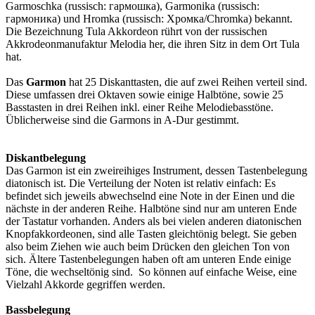
Garmoschka (russisch: гармошка), Garmonika (russisch:
гармоника) und Hromka (russisch: Хромка/Chromka) bekannt.
Die Bezeichnung Tula Akkordeon rührt von der russischen
Akkrodeonmanufaktur Melodia her, die ihren Sitz in dem Ort Tula
hat.
Das
Garmon
hat 25 Diskanttasten, die auf zwei Reihen verteil sind.
Diese umfassen drei Oktaven sowie einige Halbtöne, sowie 25
Basstasten in drei Reihen inkl. einer Reihe Melodiebasstöne.
Üblicherweise sind die Garmons in A-Dur gestimmt.
Diskantbelegung
Das Garmon ist ein zweireihiges Instrument, dessen Tastenbelegung
diatonisch ist. Die Verteilung der Noten ist relativ einfach: Es
befindet sich jeweils abwechselnd eine Note in der Einen und die
nächste in der anderen Reihe. Halbtöne sind nur am unteren Ende
der Tastatur vorhanden. Anders als bei vielen anderen diatonischen
Knopfakkordeonen, sind alle Tasten gleichtönig belegt. Sie geben
also beim Ziehen wie auch beim Drücken den gleichen Ton von
sich. Ältere Tastenbelegungen haben oft am unteren Ende einige
Töne, die wechseltönig sind. So können auf einfache Weise, eine
Vielzahl Akkorde gegriffen werden.
Bassbelegung