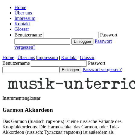
Home
Über uns
Impressum
Kontakt
Glossar
Benutzername
Passwort
Passwort
vergessen?
Home
|
Über uns
|
Impressum
|
Kontakt
|
Glossar
Benutzername
Passwort
Passwort vergessen?
Instrumentenglossar
Garmon Akkordeon
Das Garmon (russisch гармонь) ist eine russische Variante des
Knopfakkordeons. Die Harmoschka, das Garmon, oder Tula-
Akkordeon (russisch: Тульская гармонь) ist außerdem als