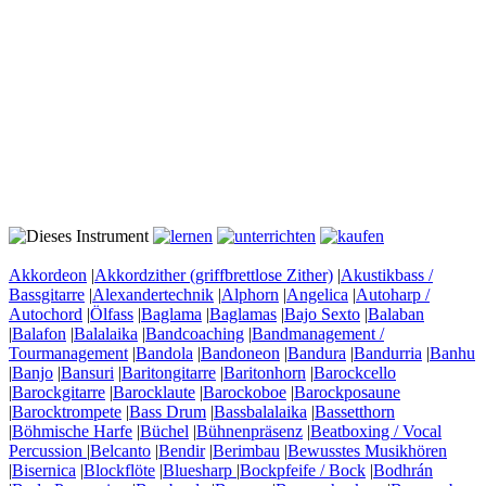
Akkordeon
|
Akkordzither (griffbrettlose Zither)
|
Akustikbass /
Bassgitarre
|
Alexandertechnik
|
Alphorn
|
Angelica
|
Autoharp /
Autochord
|
Ölfass
|
Baglama
|
Baglamas
|
Bajo Sexto
|
Balaban
|
Balafon
|
Balalaika
|
Bandcoaching
|
Bandmanagement /
Tourmanagement
|
Bandola
|
Bandoneon
|
Bandura
|
Bandurria
|
Banhu
|
Banjo
|
Bansuri
|
Baritongitarre
|
Baritonhorn
|
Barockcello
|
Barockgitarre
|
Barocklaute
|
Barockoboe
|
Barockposaune
|
Barocktrompete
|
Bass Drum
|
Bassbalalaika
|
Bassetthorn
|
Böhmische Harfe
|
Büchel
|
Bühnenpräsenz
|
Beatboxing / Vocal
Percussion
|
Belcanto
|
Bendir
|
Berimbau
|
Bewusstes Musikhören
|
Bisernica
|
Blockflöte
|
Bluesharp
|
Bockpfeife / Bock
|
Bodhrán