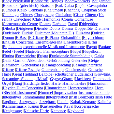
|
Body Percussion
|
Bombarde
|
Bongos
|
Boomwhackers
|
Bougarabou
|
Bouzouki (griechisch)
|
Bratsche
|
Buk
|
Caixa
|
Cajón
|
Cavaquinho
|
Cümbüs
|
Cello
|
Cembalo
|
Chalumeau
|
Chanting
|
Chapman Stick
|
Charango
|
Chimes
|
Chorgesang
|
Cimbalom
|
Cister
|
Cittern (10-
saitig)
|
Clavichord
|
Club-Harmonika
|
Conga
|
Cornamuse
|
Cornemuse du Centre
|
Cuatro
|
Darbuka
|
Davul
|
Didgeridoo
|
Dilruba
|
Dirigieren
|
Djembé
|
Dobro
|
Domra
|
Doppelföte
|
Drehleier
|
Dudelsack
|
Duduk
|
Dulcimer (Mountain D.)
|
Dulzaina
|
Dulzian
|
Dunun
|
E-Bass
|
E-Gitarre
|
E-Piano
|
Einhandflöte
|
Englischhorn
|
English Concertina
|
Ensemblegesang
|
Ensemblespiel
|
Erhu
|
Euphonium
|
experimentelle Musik und Instrumente
|
Fagott
|
Fanfare
|
Fidel / Fiedel
|
Flageolett
|
Flamencogitarre
|
Flügel
|
Flügelhorn
|
Flutina
|
Formenlehre
|
Fujara
|
Funktionale Stimmbildung
|
Gaida
|
Gaita
|
Garmon Akkordeon
|
Gehörbildung
|
Geierleier
|
Geige
|
Gemshorn
|
Generalbass
|
Gesangscoaching
|
Gesangsunterricht
|
Gitarre
|
Gitarre 7-saitig
|
Gitarrenbanjo
|
Glockenspiel
|
Gotische
Harfe
|
Great Highland Bagpipe (schottischer Dudelsack)
|
Growling,
Screaming, Shouting (Metal)
|
Gypsy-Gitarre
|
Hackbrett
|
Hammond-
Orgel
|
Hang
|
Hardangerfiedel
|
Harfe
|
Harmonielehre
|
Harmonium
|
Hayden Duet Concertina
|
Hümmelchen
|
Homerecording
|
Horn
(Blechblasinstrument)
|
Hummel
|
Improvisation
|
Instrumentenkunde
|
Integratives Stimmtraining
|
Interpretation
|
Irish Bouzouki
|
Irish Flute
|
Jagdhorn
|
Jazzgesang
|
Jazzgitarre
|
Jodeln
|
Kabak-Kemane
|
Kalimba
|
Kammermusik
|
Kanun
|
Kastagnetten
|
Kaval
|
Körpersprache
|
Kehlgesang
|
Keltische Harfe
|
Kemence
|
Keyboard