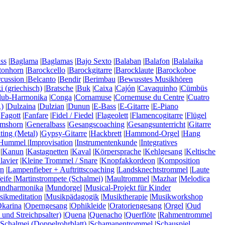
ss
|
Baglama
|
Baglamas
|
Bajo Sexto
|
Balaban
|
Balafon
|
Balalaika
tonhorn
|
Barockcello
|
Barockgitarre
|
Barocklaute
|
Barockoboe
rcussion
|
Belcanto
|
Bendir
|
Berimbau
|
Bewusstes Musikhören
 (griechisch)
|
Bratsche
|
Buk
|
Caixa
|
Cajón
|
Cavaquinho
|
Cümbüs
lub-Harmonika
|
Conga
|
Cornamuse
|
Cornemuse du Centre
|
Cuatro
)
|
Dulzaina
|
Dulzian
|
Dunun
|
E-Bass
|
E-Gitarre
|
E-Piano
|
Fagott
|
Fanfare
|
Fidel / Fiedel
|
Flageolett
|
Flamencogitarre
|
Flügel
mshorn
|
Generalbass
|
Gesangscoaching
|
Gesangsunterricht
|
Gitarre
ting (Metal)
|
Gypsy-Gitarre
|
Hackbrett
|
Hammond-Orgel
|
Hang
Hummel
|
Improvisation
|
Instrumentenkunde
|
Integratives
|
Kanun
|
Kastagnetten
|
Kaval
|
Körpersprache
|
Kehlgesang
|
Keltische
lavier
|
Kleine Trommel / Snare
|
Knopfakkordeon
|
Komposition
n
|
Lampenfieber + Auftrittscoaching
|
Landsknechtstrommel
|
Laute
eife
|
Martinstrompete (Schalmei)
|
Maultrommel
|
Mazhar
|
Melodica
ndharmonika
|
Mundorgel
|
Musical-Projekt für Kinder
ikmeditation
|
Musikpädagogik
|
Musiktherapie
|
Musikworkshop
karina
|
Operngesang
|
Ophikleide
|
Oratoriengesang
|
Orgel
|
Oud
 und Streichpsalter)
|
Quena
|
Quenacho
|
Querflöte
|
Rahmentrommel
Schalmei (Doppelrohrblatt)
|
Schamanentrommel
|
Schauspiel