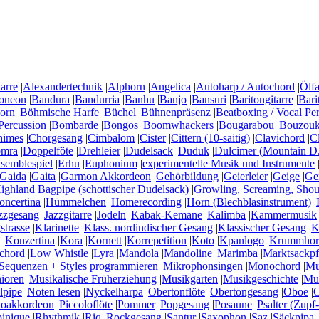
arre
|
Alexandertechnik
|
Alphorn
|
Angelica
|
Autoharp / Autochord
|
Ölfa
oneon
|
Bandura
|
Bandurria
|
Banhu
|
Banjo
|
Bansuri
|
Baritongitarre
|
Bari
horn
|
Böhmische Harfe
|
Büchel
|
Bühnenpräsenz
|
Beatboxing / Vocal Pe
Percussion
|
Bombarde
|
Bongos
|
Boomwhackers
|
Bougarabou
|
Bouzouki
himes
|
Chorgesang
|
Cimbalom
|
Cister
|
Cittern (10-saitig)
|
Clavichord
|
C
mra
|
Doppelföte
|
Drehleier
|
Dudelsack
|
Duduk
|
Dulcimer (Mountain D.
semblespiel
|
Erhu
|
Euphonium
|
experimentelle Musik und Instrumente
Gaida
|
Gaita
|
Garmon Akkordeon
|
Gehörbildung
|
Geierleier
|
Geige
|
Ge
ighland Bagpipe (schottischer Dudelsack)
|
Growling, Screaming, Shou
ncertina
|
Hümmelchen
|
Homerecording
|
Horn (Blechblasinstrument)
|
zzgesang
|
Jazzgitarre
|
Jodeln
|
Kabak-Kemane
|
Kalimba
|
Kammermusik
strasse
|
Klarinette
|
Klass. nordindischer Gesang
|
Klassischer Gesang
|
K
|
Konzertina
|
Kora
|
Kornett
|
Korrepetition
|
Koto
|
Kpanlogo
|
Krummhor
chord
|
Low Whistle
|
Lyra
|
Mandola
|
Mandoline
|
Marimba
|
Marktsackpf
Sequenzen + Styles programmieren
|
Mikrophonsingen
|
Monochord
|
Mu
nioren
|
Musikalische Früherziehung
|
Musikgarten
|
Musikgeschichte
|
Mus
lpipe
|
Noten lesen
|
Nyckelharpa
|
Obertonflöte
|
Obertongesang
|
Oboe
|
O
noakkordeon
|
Piccoloflöte
|
Pommer
|
Popgesang
|
Posaune
|
Psalter (Zupf-
inique
|
Rhythmik
|
Riq
|
Rockgesang
|
Santur
|
Saxophon
|
Saz
|
Säckpipa
|