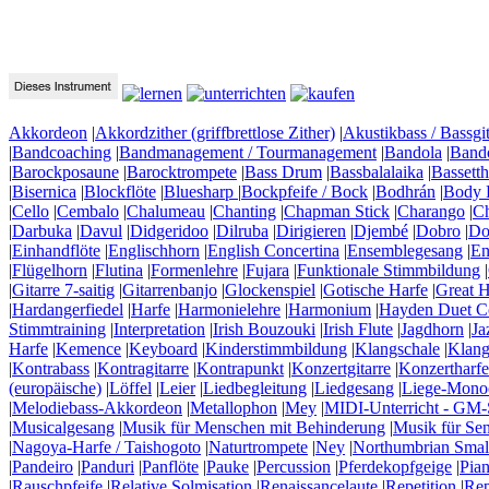
Akkordeon
|
Akkordzither (griffbrettlose Zither)
|
Akustikbass / Bassgit
|
Bandcoaching
|
Bandmanagement / Tourmanagement
|
Bandola
|
Band
|
Barockposaune
|
Barocktrompete
|
Bass Drum
|
Bassbalalaika
|
Bassett
|
Bisernica
|
Blockflöte
|
Bluesharp
|
Bockpfeife / Bock
|
Bodhrán
|
Body 
|
Cello
|
Cembalo
|
Chalumeau
|
Chanting
|
Chapman Stick
|
Charango
|
C
|
Darbuka
|
Davul
|
Didgeridoo
|
Dilruba
|
Dirigieren
|
Djembé
|
Dobro
|
Do
|
Einhandflöte
|
Englischhorn
|
English Concertina
|
Ensemblegesang
|
En
|
Flügelhorn
|
Flutina
|
Formenlehre
|
Fujara
|
Funktionale Stimmbildung
|
|
Gitarre 7-saitig
|
Gitarrenbanjo
|
Glockenspiel
|
Gotische Harfe
|
Great H
|
Hardangerfiedel
|
Harfe
|
Harmonielehre
|
Harmonium
|
Hayden Duet Co
Stimmtraining
|
Interpretation
|
Irish Bouzouki
|
Irish Flute
|
Jagdhorn
|
Ja
Harfe
|
Kemence
|
Keyboard
|
Kinderstimmbildung
|
Klangschale
|
Klang
|
Kontrabass
|
Kontragitarre
|
Kontrapunkt
|
Konzertgitarre
|
Konzertharfe
(europäische)
|
Löffel
|
Leier
|
Liedbegleitung
|
Liedgesang
|
Liege-Mono
|
Melodiebass-Akkordeon
|
Metallophon
|
Mey
|
MIDI-Unterricht - GM-
|
Musicalgesang
|
Musik für Menschen mit Behinderung
|
Musik für Se
|
Nagoya-Harfe / Taishogoto
|
Naturtrompete
|
Ney
|
Northumbrian Smal
|
Pandeiro
|
Panduri
|
Panflöte
|
Pauke
|
Percussion
|
Pferdekopfgeige
|
Pia
|
Rauschpfeife
|
Relative Solmisation
|
Renaissancelaute
|
Repetition
|
Rep