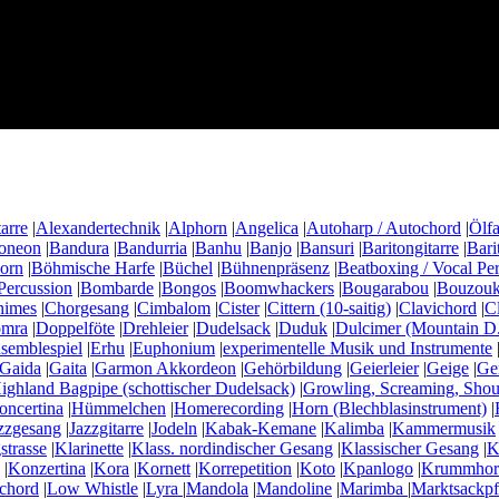
arre
|
Alexandertechnik
|
Alphorn
|
Angelica
|
Autoharp / Autochord
|
Ölfa
oneon
|
Bandura
|
Bandurria
|
Banhu
|
Banjo
|
Bansuri
|
Baritongitarre
|
Bari
horn
|
Böhmische Harfe
|
Büchel
|
Bühnenpräsenz
|
Beatboxing / Vocal Pe
Percussion
|
Bombarde
|
Bongos
|
Boomwhackers
|
Bougarabou
|
Bouzouki
himes
|
Chorgesang
|
Cimbalom
|
Cister
|
Cittern (10-saitig)
|
Clavichord
|
C
mra
|
Doppelföte
|
Drehleier
|
Dudelsack
|
Duduk
|
Dulcimer (Mountain D.
semblespiel
|
Erhu
|
Euphonium
|
experimentelle Musik und Instrumente
Gaida
|
Gaita
|
Garmon Akkordeon
|
Gehörbildung
|
Geierleier
|
Geige
|
Ge
ighland Bagpipe (schottischer Dudelsack)
|
Growling, Screaming, Shou
ncertina
|
Hümmelchen
|
Homerecording
|
Horn (Blechblasinstrument)
|
zzgesang
|
Jazzgitarre
|
Jodeln
|
Kabak-Kemane
|
Kalimba
|
Kammermusik
strasse
|
Klarinette
|
Klass. nordindischer Gesang
|
Klassischer Gesang
|
K
|
Konzertina
|
Kora
|
Kornett
|
Korrepetition
|
Koto
|
Kpanlogo
|
Krummhor
chord
|
Low Whistle
|
Lyra
|
Mandola
|
Mandoline
|
Marimba
|
Marktsackpf