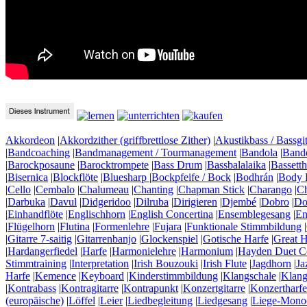
Akkordeon
|
Akkordzither (griffbrettlose Zither)
|
Akustikbass / Bassgit
|
Bandcoaching
|
Bandmanagement / Tourmanagement
|
Bandola
|
Band
|
Barockposaune
|
Barocktrompete
|
Bass Drum
|
Bassbalalaika
|
Bassett
|
Bisernica
|
Blockflöte
|
Bluesharp
|
Bockpfeife / Bock
|
Bodhrán
|
Body 
|
Cello
|
Cembalo
|
Chalumeau
|
Chanting
|
Chapman Stick
|
Charango
|
C
|
Darbuka
|
Davul
|
Didgeridoo
|
Dilruba
|
Dirigieren
|
Djembé
|
Dobro
|
Do
|
Einhandflöte
|
Englischhorn
|
English Concertina
|
Ensemblegesang
|
En
|
Flügelhorn
|
Flutina
|
Formenlehre
|
Fujara
|
Funktionale Stimmbildung
|
|
Gitarre 7-saitig
|
Gitarrenbanjo
|
Glockenspiel
|
Gotische Harfe
|
Great H
|
Hardangerfiedel
|
Harfe
|
Harmonielehre
|
Harmonium
|
Hayden Duet Co
Stimmtraining
|
Interpretation
|
Irish Bouzouki
|
Irish Flute
|
Jagdhorn
|
Ja
Harfe
|
Kemence
|
Keyboard
|
Kinderstimmbildung
|
Klangschale
|
Klang
|
Kontrabass
|
Kontragitarre
|
Kontrapunkt
|
Konzertgitarre
|
Konzertharfe
(europäische)
|
Löffel
|
Leier
|
Liedbegleitung
|
Liedgesang
|
Liege-Mono