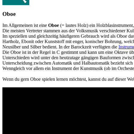
Oboe
Im Allgemeinen ist eine
Oboe
(= lautes Holz) ein Holzblasinstrument
Die meisten Vertreter stammen aus der Volksmusik verschiedener Kult
Im speziellen und gleichzeitig häufigeren Gebrauch wird als Oboe das
Hartholz, Ebonit oder Kunststoff mit enger, konischer Bohrung, wel
Neusilber und Silber bedient. In der Barockzeit verfügten die
Instrum
Die Oboe ist in der Regel in C gestimmt und kann um eine Oktave ü
Unterschieden wird unter den heutzutage gängigen Bauformen zwische
Unterscheidung zwischen Automatik und Halbautomatik bezieht sich a
Wenngleich vor allem ein Instrument der Kunstmusik (ob im Orchest
Wenn du gern Oboe spielen lernen möchtest, kannst du auf dieser We