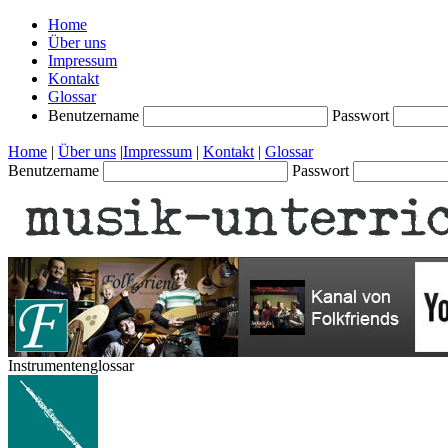
Home
Über uns
Impressum
Kontakt
Glossar
Benutzername
Passwort
Home
|
Über uns
|
Impressum
|
Kontakt
|
Glossar
Benutzername
Passwort
Instrumentenglossar