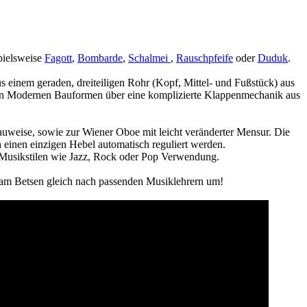
spielsweise
Fagott
,
Bombarde
,
Schalmei
,
Rauschpfeife
oder
Duduk
.
s einem geraden, dreiteiligen Rohr (Kopf, Mittel- und Fußstück) aus
i den Modernen Bauformen über eine komplizierte Klappenmechanik aus
uweise, sowie zur Wiener Oboe mit leicht veränderter Mensur. Die
einen einzigen Hebel automatisch reguliert werden.
 Musikstilen wie Jazz, Rock oder Pop Verwendung.
h am Betsen gleich nach passenden Musiklehrern um!