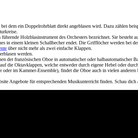
, bei dem ein Doppelrohrblatt direkt angeblasen wird. Dazu zählen bei
urkreise.
 führende Holzblasinstrument des Orchesters bezeichnet. Sie besteht au
ches in einem kleinen Schallbecher endet. Die Grifflöcher werden be
ente
über nicht mehr als zwei einfache Klappen.
berblasen werden.
n der französischen Oboe in automatischer oder halbautomatischer Ba
uf die Oktavklappen, welche entweder durch eigene Hebel oder durch 
er oder im Kammer-Ensemble), findet die Oboe auch in vielen anderen
bsite Angebote für entsprechenden Musikunterricht finden. Schau dic